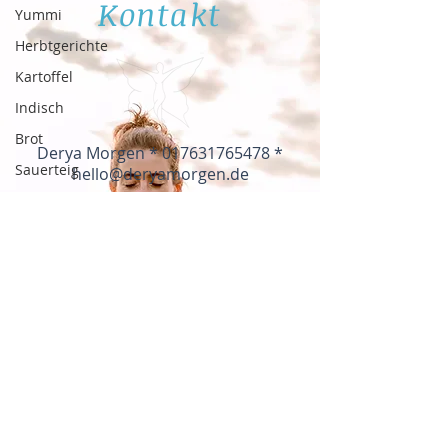
Kontakt
Yummi
Herbtgerichte
Kartoffel
Indisch
Brot
Derya Morgen *
017631765478
*
Sauerteig
hello@deryamorgen.de
Gewürzbrot
Vegan
Frühling
Suppen
Dal
Linsen
Nudeln
Bärlauch