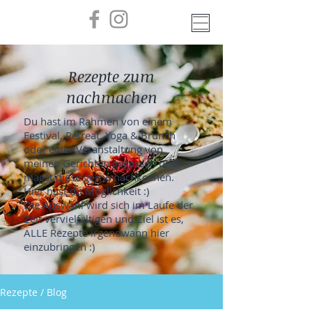
Rezepte zum
nachmachen
Du hast im Rahmen von einem
Festival, Retreat, Yoga & Brunch
oder einer Veranstaltung von
meinen Gerichten gegessen und
magst diese gerne nachkochen.
Hier hast du Möglichkeit :)
Die Auswahl wird sich im Laufe der
Zeit vervielfältigen und Ziel ist es,
ALLE Rezepte irgendwann hier
einzubringen :)
Rezepte / Blog