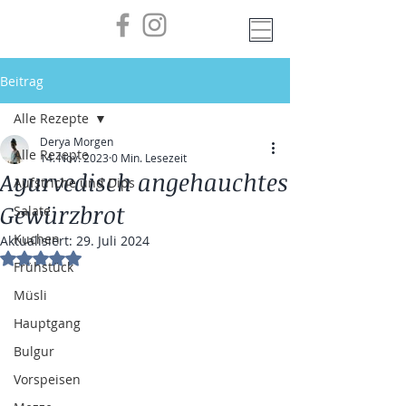
Beitrag
Alle Rezepte
Derya Morgen
Alle Rezepte
14. Nov. 2023
0 Min. Lesezeit
Ayurvedisch angehauchtes
Aufstriche und Dips
Gewürzbrot
Salate
Kuchen
Aktualisiert:
29. Juli 2024
Mit NaN von 5 Sternen bewertet.
Frühstück
Müsli
Hauptgang
Bulgur
Vorspeisen