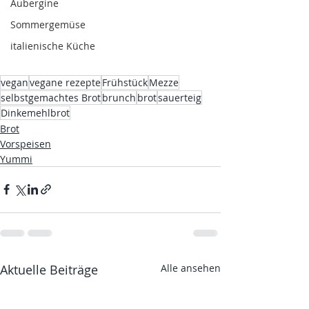
Aubergine
Sommergemüse
italienische Küche
vegan
vegane rezepte
Frühstück
Mezze
selbstgemachtes Brot
brunch
brot
sauerteig
Dinkemehlbrot
Brot
Vorspeisen
Yummi
Aktuelle Beiträge
Alle ansehen