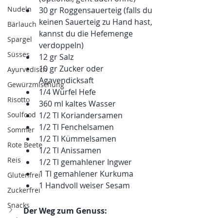
Nudeln
30 gr Roggensauerteig (falls du 
keinen Sauerteig zu Hand hast, 
Bärlauch
kannst du die Hefemenge 
Spargel
verdoppeln)  
Süsses
12 gr Salz 
10 gr Zucker oder 
Ayurvedisch
Agavendicksaft 
Gewürzmischung
1/4 Würfel Hefe  
Risotto
360 ml kaltes Wasser  
1/2 Tl Koriandersamen 
Soulfood
1/2 Tl Fenchelsamen 
Sommer
1/2 Tl Kümmelsamen 
Rote Beete
1/2 Tl Anissamen 
Reis
1/2 Tl gemahlener Ingwer 
1 Tl gemahlener Kurkuma  
Glutenfrei
1 Handvoll weiser Sesam
Zuckerfrei
Snacks
Der Weg zum Genuss: 