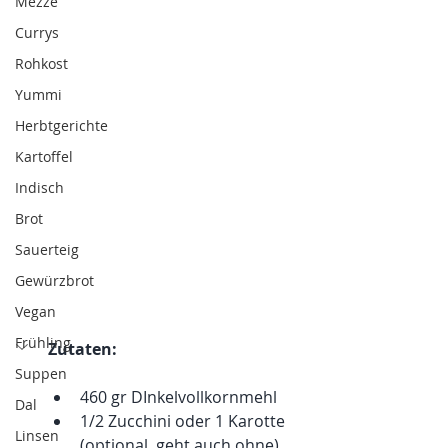
Mezze
Currys
Rohkost
Yummi
Herbtgerichte
Kartoffel
Indisch
Brot
Sauerteig
Gewürzbrot
Vegan
Frühling
Zutaten: 
Suppen
460 gr DInkelvollkornmehl 
Dal
1/2 Zucchini oder 1 Karotte  
Linsen
(optional, geht auch ohne)