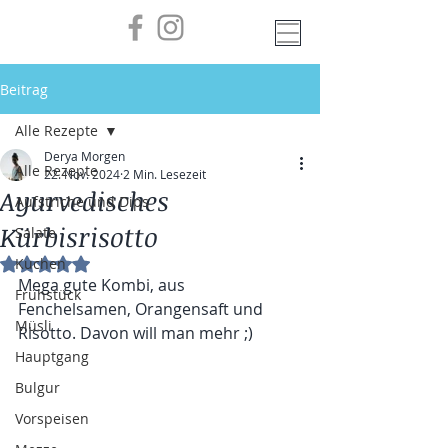
Beitrag
Alle Rezepte
Derya Morgen
Alle Rezepte
22. Nov. 2024
2 Min. Lesezeit
Ayurvedisches
Aufstriche und Dips
Kürbisrisotto
Salate
Kuchen
Mit NaN von 5 Sternen bewertet.
Mega gute Kombi, aus 
Frühstück
Fenchelsamen, Orangensaft und 
Müsli
Risotto. Davon will man mehr ;)
Hauptgang
Bulgur
Vorspeisen