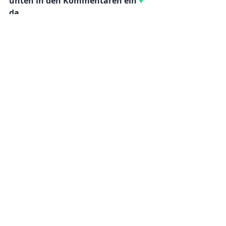
unten in den Kommentaren ein 
♥ 
da.
vegan
vegane rezepte
soulfood
Ayurvedisch
Herstgerichte
risotto
Risotto
Hauptgang
Herbtgerichte
Aktuelle Beiträge
Alle ansehen