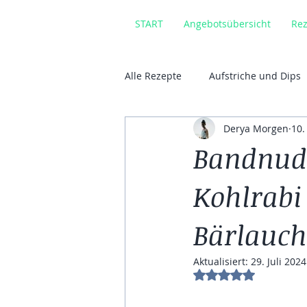
START
Angebotsübersicht
Rez
Alle Rezepte
Aufstriche und Dips
Derya Morgen
10.
Vorspeisen
Mezze
Cur
Bandnude
Kohlrabi
Sauerteig
Gewürzbrot
Bärlauch
Süsses
Ayurvedisch
Ge
Aktualisiert:
29. Juli 2024
Mit NaN von 5 Ste