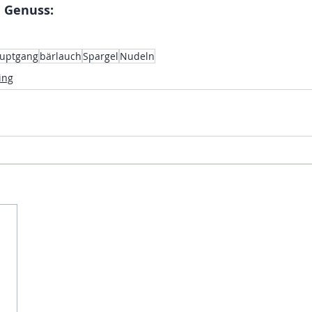
 Genuss:
uptgang
bärlauch
Spargel
Nudeln
ing