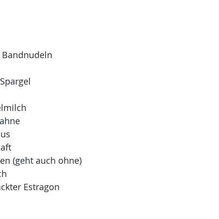
e Bandnudeln
 Spargel
lmilch
sahne
mus
aft
ken (geht auch ohne)
ch
ackter Estragon