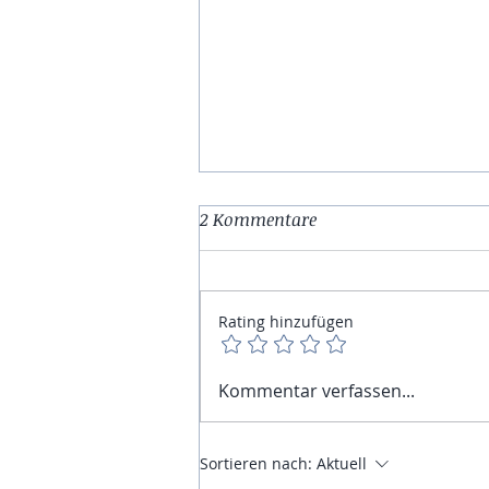
2 Kommentare
Rating hinzufügen
Bärlauchbutter genial fürs
Kommentar verfassen...
Grillen
Sortieren nach:
Aktuell