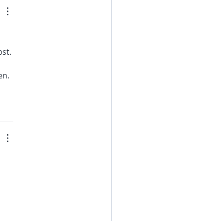
st.
en.