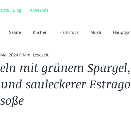
epte / Blog
KONTAKT
Salate
Kuchen
Frühstück
Müsli
Hauptga
 Mai 2024
0 Min. Lesezeit
rys
Rohkost
Yummi
Herbtgerichte
Kartoffel
ln mit grünem Spargel,
 und sauleckerer Estrag
Vegan
Frühling
Suppen
Dal
Linsen
Nude
soße
würzmischung
Risotto
rnen bewertet.