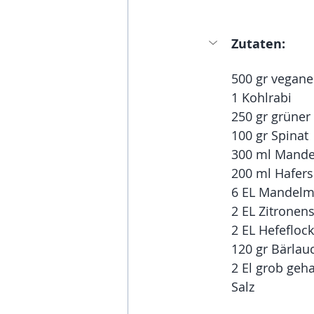
Zutaten: 
500 gr vegan
1 Kohlrabi
250 gr grüner
100 gr Spinat
300 ml Mande
200 ml Hafer
6 EL Mandel
2 EL Zitronens
2 EL Hefefloc
120 gr Bärlau
2 El grob geh
Salz 