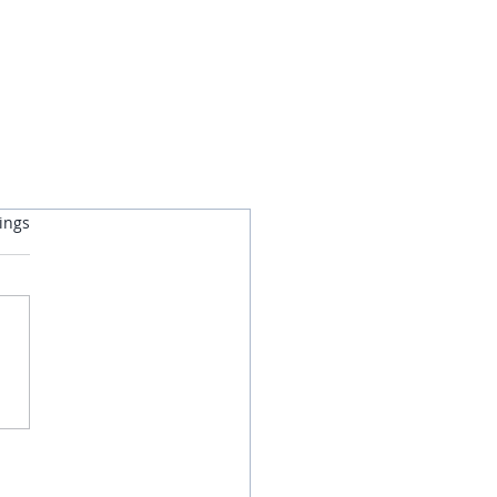
rtet.
ings