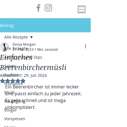
Beitrag
Alle Rezepte
Derya Morgen
Alle Rezepte
21. Feb. 2023
1 Min. Lesezeit
Einfaches
Aufstriche und Dips
Beerenbirchermüsli
Salate
Kuchen
Aktualisiert:
29. Juli 2024
Mit NaN von 5 Sternen bewertet.
Frühstück
Ein Beerenbircher ist immer lecker 
Müsli
und passt einfach zu jeder Jahrezeit. 
Es geht schnell und ist mega 
Hauptgang
unkompliziert. 
Bulgur
Vorspeisen