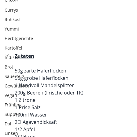
Mezze
Currys
Rohkost
Yummi
Herbtgerichte
Kartoffel
Zutaten
Indisch
Brot
50g zarte Haferflocken
Sauerteig
50g grobe Haferflocken
1 Handvoll Mandelsplitter
Gewürzbrot
200g Beeren (Frische oder TK)
Vegan
1 Zitrone 
Frühling
1 Prise Salz
Suppen
100ml Wasser 
2El Agavendicksaft
Dal
1/2 Apfel
Linsen
1/2 Birne 