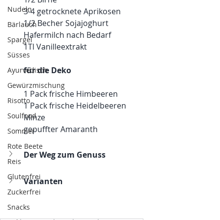
Nudeln
3-4 getrocknete Aprikosen
1/2 Becher Sojajoghurt
Bärlauch
Hafermilch nach Bedarf
Spargel
1Tl Vanilleextrakt
Süsses
für die Deko
Ayurvedisch
Gewürzmischung
1 Pack frische Himbeeren
Risotto
1 Pack frische Heidelbeeren 
Soulfood
Minze
gepuffter Amaranth
Sommer
Rote Beete
Der Weg zum Genuss
Reis
Glutenfrei
Varianten
Zuckerfrei
Snacks