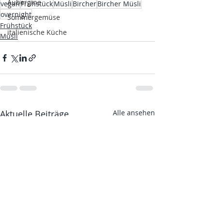
Aubergine
vegan
Frühstück
Müsli
Bircher
Bircher Müsli
overnight
Sommergemüse
Frühstück
italienische Küche
Müsli
Aktuelle Beiträge
Alle ansehen