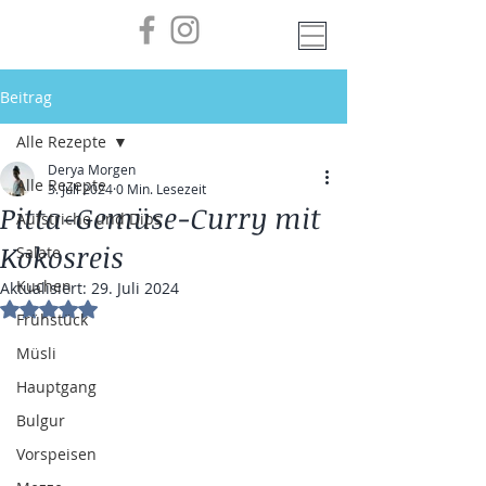
Beitrag
Alle Rezepte
Derya Morgen
Alle Rezepte
3. Juli 2024
0 Min. Lesezeit
Pitta-Gemüse-Curry mit
Aufstriche und Dips
Kokosreis
Salate
Kuchen
Aktualisiert:
29. Juli 2024
Mit NaN von 5 Sternen bewertet.
Frühstück
Müsli
Hauptgang
Bulgur
Vorspeisen