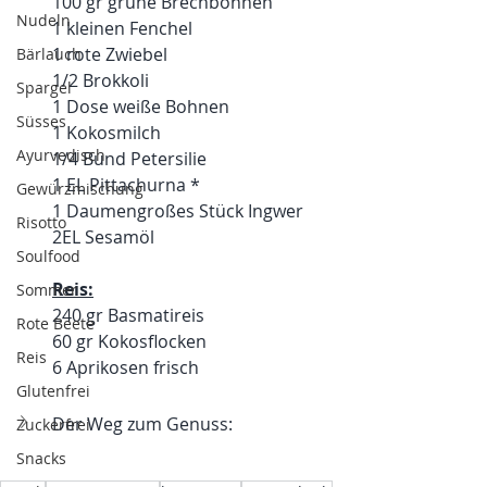
100 gr grüne Brechbohnen
Nudeln
1 kleinen Fenchel
1 rote Zwiebel
Bärlauch
1/2 Brokkoli
Spargel
1 Dose weiße Bohnen
Süsses
1 Kokosmilch
Ayurvedisch
1/4 Bund Petersilie 
1 EL Pittachurna *
Gewürzmischung
1 Daumengroßes Stück Ingwer
Risotto
2EL Sesamöl
Soulfood
Reis:
Sommer
240 gr Basmatireis
Rote Beete
60 gr Kokosflocken
Reis
6 Aprikosen frisch
Glutenfrei
Der Weg zum Genuss:
Zuckerfrei
Snacks