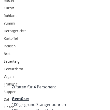
Mezze
Currys
Rohkost
Yummi
Herbtgerichte
Kartoffel
Indisch
Brot
Sauerteig
Gewürzbrot
Vegan
Frühling
Zutaten für 4 Personen:
Suppen
Gemüse:
Dal
100 gr grüne Stangenbohnen
Linsen