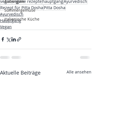
vegan
vegane rezepte
hauptgang
Ayurvedisch
Aubergine
Rezept für Pitta Dosha
Pitta Dosha
Sommergemüse
Ayurvedisch
italienische Küche
Hauptgang
Vegan
Aktuelle Beiträge
Alle ansehen