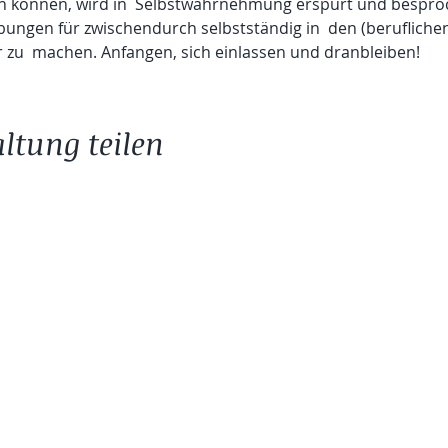
 können, wird in  Selbstwahrnehmung erspürt und bespro
Übungen für zwischendurch selbstständig in  den (beruflichen)
 zu  machen. Anfangen, sich einlassen und dranbleiben!
ltung teilen