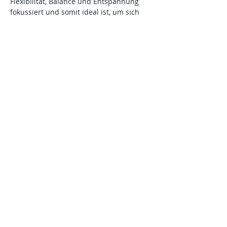
Flexibilität, Balance und Entspannung 
fokussiert und somit ideal ist, um sich 
körperlich und geistig zu erholen, geht 
es bei Pilates um die Kräftigung des 
Rumpfes, die Körperkontrolle und die 
Verbesserung der Körperhaltung und 
Stabilität. Mobility-Training zielt darauf 
ab, die Beweglichkeit und den 
Bewegungsumfang in den Gelenken zu 
verbessern und dabei die aktive 
Körperkontrolle zu fördern.
In diesem Bildungsurlaub erfahren Sie, 
wie Sie durch regelmäßige Übungen Ihre 
Muskulatur stärken, Ihre…
Mehr anzeigen
Diese Veranstaltung teilen