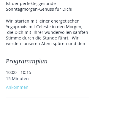
Ist der perfekte, gesunde
Sonntagmorgen-Genuss für Dich!
Wir starten mit einer energetischen
Yogapraxis mit Celeste in den Morgen,
die Dich mit Ihrer wundervollen sanften
Stimme durch die Stunde führt. Wir
werden unseren Atem spüren und den
Atem langsam in Einklang mit unserer
Bewegung bringen. Celeste wird dich
Programmplan
durch sanft fließende und auch
kraftvolle Asanas führen, welche dich
dehnen, kräftigen und entspannen.
10:00 - 10:15
15 Minuten
Anschließend versorgt dich Derya
Ankommen
Morgen mit einem veganem
Soulfoodbrunch, welches keine Wünsche
offen lässt. Lass dich verwöhnen mit
10:15 - 11:30
selbstgemachten Brot, Aufstrichen,
1 Stunde 15 Minuten
Salate, Fingerfood u.v.m.
Yoga mit Celeste
Warum wählen zwischen Yoga und
Brunch, wenn du Beides haben kannst.
the yoga hive hanau
theyogahivehanau