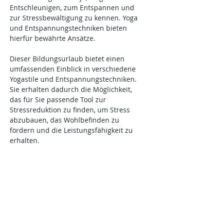
Entschleunigen, zum Entspannen und 
zur Stressbewältigung zu kennen. Yoga 
und Entspannungstechniken bieten 
hierfür bewährte Ansätze. 
Dieser Bildungsurlaub bietet einen 
umfassenden Einblick in verschiedene 
Yogastile und Entspannungstechniken. 
Sie erhalten dadurch die Möglichkeit, 
das für Sie passende Tool zur 
Stressreduktion zu finden, um Stress 
abzubauen, das Wohlbefinden zu 
fördern und die Leistungsfähigkeit zu 
erhalten. 
Folgende Yogastile lernen Sie in diesem 
Bildungsurlaub kennen: Hatha Yoga 
nach Sivananda, Vinyasa Yoga, Yang to 
Yin Yoga, Yin Yoga. 
Entspannung praktizieren wir mit der 
progressive Muskelrelaxation, 