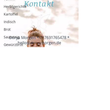
Kontakt
Herbtgerichte
Kartoffel
Indisch
Brot
Sauerteig
Derya Morgen *
017631765478
*
hello@deryamorgen.de
Gewürzbrot
Vegan
Frühling
Suppen
Dal
Linsen
Nudeln
Bärlauch
Spargel