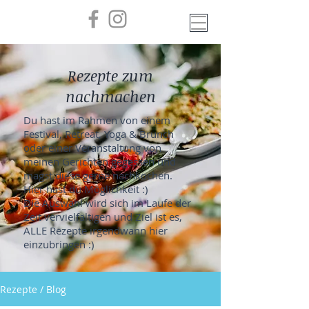
Rezepte zum
nachmachen
Du hast im Rahmen von einem
Festival, Retreat, Yoga & Brunch
oder einer Veranstaltung von
meinen Gerichten gegessen und
magst diese gerne nachkochen.
Hier hast du Möglichkeit :)
Die Auswahl wird sich im Laufe der
Zeit vervielfältigen und Ziel ist es,
ALLE Rezepte irgendwann hier
einzubringen :)
Rezepte / Blog