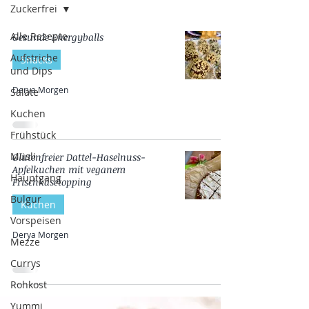
Zuckerfrei
Alle Rezepte
Gesunde Energyballs
Aufstriche
Snacks
und Dips
Derya Morgen
Salate
Kuchen
Frühstück
Müsli
Glutenfreier Dattel-Haselnuss-
Apfelkuchen mit veganem
Hauptgang
Frischkäsetopping
Bulgur
Kuchen
Vorspeisen
Derya Morgen
Mezze
Currys
Rohkost
Yummi