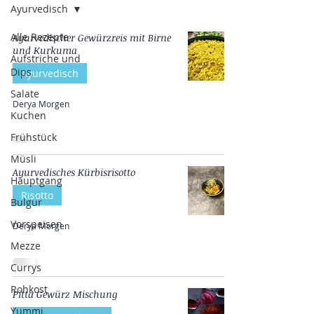
Ayurvedisch
Alle Rezepte
Ayurvedischer Gewürzreis mit Birne
und Kurkuma
Aufstriche und
Dips
Ayurvedisch
Salate
Derya Morgen
Kuchen
Frühstück
Müsli
Ayurvedisches Kürbisrisotto
Hauptgang
Risotto
Bulgur
Vorspeisen
Derya Morgen
Mezze
Currys
Rohkost
Pitta Gewürz Mischung
Yummi