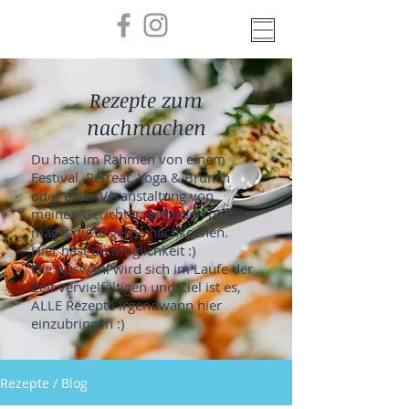
Rezepte zum
nachmachen
Du hast im Rahmen von einem
Festival, Retreat, Yoga & Brunch
oder einer Veranstaltung von
meinen Gerichten gegessen und
magst diese gerne nachkochen.
Hier hast du Möglichkeit :)
Die Auswahl wird sich im Laufe der
Zeit vervielfältigen und Ziel ist es,
ALLE Rezepte irgendwann hier
einzubringen :)
Rezepte / Blog