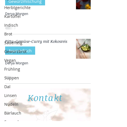
Gewürzmischung
Herbtgerichte
Derya Morgen
Kartoffel
Indisch
Brot
Pitta-Gemüse-Curry mit Kokosreis
Sauerteig
Ayurvedisch
Gewürzbrot
Vegan
Derya Morgen
Frühling
Suppen
Dal
Kontakt
Linsen
Nudeln
Bärlauch
Spargel