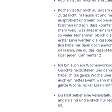
Kochen ist für mich eine Art de
Kochen ist für mich außerdem e
Zutat nicht im Hause ist und 
ausprobiert und beim probieren 
bisschen und ach, dass könnte vi
mehr weiß, was alles in einem 
so vieler Teilnehmer, ob ich d
erster Linie werden die Rezepte
(Ich habe mir dann doch anwöh
da lassen, wie du das Rezept fa
über jeden Kommentar :)
Ich bin auch ein Wochenvorkoch
Gerichte herzustellen und dan
habe ich die ganze Woche über 
auch ein nettes Event, wenn ma
ganze Woche, lecker Essen mi
Du hast selber eine Veranstaltu
anders sind und einfach nur le
ist.