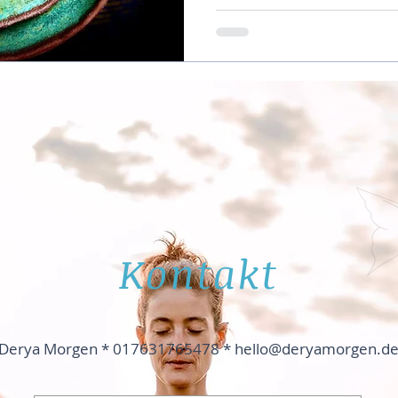
Kontakt
Derya Morgen * 017631765478 *
hello@deryamorgen.d