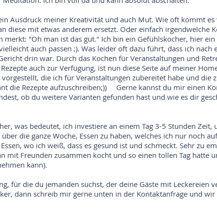
r Meditation. Ich bin voll da und kann absolut abschalten.
in Ausdruck meiner Kreativität und auch Mut. Wie oft kommt es 
man diese mit etwas anderem ersetzt. Oder einfach irgendwelche
merkt: "Oh man ist das gut." Ich bin ein Gefühlskocher, hier ein 
elleicht auch passen ;). Was leider oft dazu führt, dass ich nach 
Gericht drin war. Durch das Kochen für Veranstaltungen und Retr
ie Rezepte auch zur Verfügung, ist nun diese Seite auf meiner Ho
 vorgestellt, die ich für Veranstaltungen zubereitet habe und die
nt die Rezepte aufzuschreiben;)) Gerne kannst du mir einen K
ndest, ob du weitere Varianten gefunden hast und wie es dir gesc
er, was bedeutet, ich investiere an einem Tag 3-5 Stunden Zeit,
n über die ganze Woche, Essen zu haben, welches ich nur noch a
Essen, wo ich weiß, dass es gesund ist und schmeckt. Sehr zu empf
n mit Freunden zusammen kocht und so einen tollen Tag hatte un
tnehmen kann).
ng, für die du jemanden suchst, der deine Gäste mit Leckereien ve
cker, dann schreib mir gerne unten in der Kontaktanfrage und wi