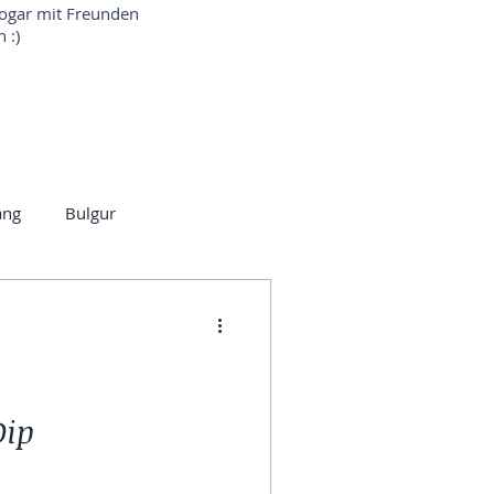
sogar mit Freunden
 :)
ang
Bulgur
Indisch
Brot
eln
Bärlauch
Dip