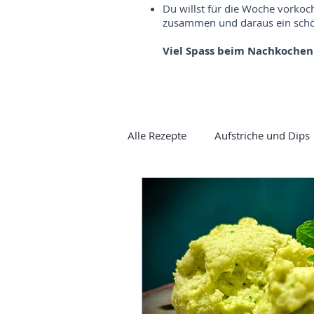
Du willst für die Woche vorkoc
zusammen und daraus ein schön
Viel Spass beim Nachkochen
Alle Rezepte
Aufstriche und Dips
Vorspeisen
Mezze
Cur
Sauerteig
Gewürzbrot
Spargel
Süsses
Ayurve