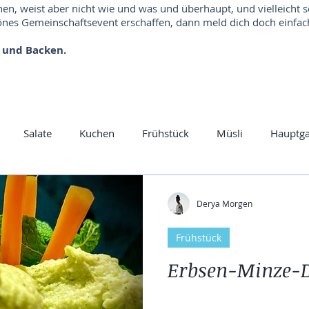
hen, weist aber nicht wie und was und überhaupt, und vielleicht 
es Gemeinschaftsevent erschaffen, dann meld dich doch einfach
 und Backen.
Salate
Kuchen
Frühstück
Müsli
Hauptg
rys
Rohkost
Yummi
Herbtgerichte
Kartoffel
Derya Morgen
Frühstück
Vegan
Frühling
Suppen
Dal
Linsen
Nud
Erbsen-Minze-
disch
Gewürzmischung
Risotto