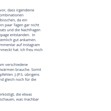
vor, dass irgendeine
 Kombinationen
bisschen, da ein
ein paar Tagen gar nicht
eats und die Nachfragen
mepage entstanden. In
 ziemlich gut ankamen.
ommentar auf Instagram
hmeckt hat. Ich freu mich
 um verschiedene
ufwärmen brauche. Somit
ehlen ;) (P.S. übrigens
d gleich noch für die
rköstigt, die etwas
r schauen, was machbar