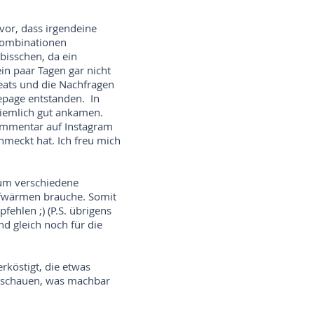
vor, dass irgendeine
 Kombinationen
bisschen, da ein
ein paar Tagen gar nicht
eats und die Nachfragen
mepage entstanden. In
 ziemlich gut ankamen.
ommentar auf Instagram
hmeckt hat. Ich freu mich
 um verschiedene
ufwärmen brauche. Somit
ehlen ;) (P.S. übrigens
d gleich noch für die
rköstigt, die etwas
r schauen, was machbar