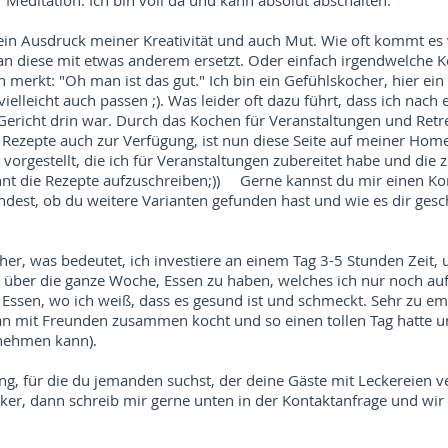
r Meditation. Ich bin voll da und kann absolut abschalten.
in Ausdruck meiner Kreativität und auch Mut. Wie oft kommt es 
man diese mit etwas anderem ersetzt. Oder einfach irgendwelche
merkt: "Oh man ist das gut." Ich bin ein Gefühlskocher, hier ein 
elleicht auch passen ;). Was leider oft dazu führt, dass ich nach 
Gericht drin war. Durch das Kochen für Veranstaltungen und Retr
ie Rezepte auch zur Verfügung, ist nun diese Seite auf meiner Ho
 vorgestellt, die ich für Veranstaltungen zubereitet habe und die
nt die Rezepte aufzuschreiben;)) Gerne kannst du mir einen K
ndest, ob du weitere Varianten gefunden hast und wie es dir gesc
er, was bedeutet, ich investiere an einem Tag 3-5 Stunden Zeit,
n über die ganze Woche, Essen zu haben, welches ich nur noch a
Essen, wo ich weiß, dass es gesund ist und schmeckt. Sehr zu empf
n mit Freunden zusammen kocht und so einen tollen Tag hatte un
tnehmen kann).
ng, für die du jemanden suchst, der deine Gäste mit Leckereien ve
cker, dann schreib mir gerne unten in der Kontaktanfrage und wi