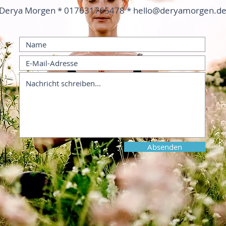
Derya Morgen * 017631765478 *
hello@deryamorgen.d
Absenden