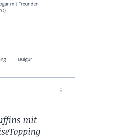
sogar mit Freunden
 :)
ang
Bulgur
Indisch
Brot
eln
Bärlauch
ffins mit
äseTopping