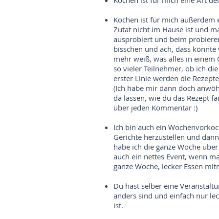
Kochen ist für mich eine Art de
Kochen ist für mich außerdem e
Zutat nicht im Hause ist und 
ausprobiert und beim probieren 
bisschen und ach, dass könnte vi
mehr weiß, was alles in einem 
so vieler Teilnehmer, ob ich d
erster Linie werden die Rezepte
(Ich habe mir dann doch anwöh
da lassen, wie du das Rezept fa
über jeden Kommentar :)
Ich bin auch ein Wochenvorkoch
Gerichte herzustellen und dan
habe ich die ganze Woche über 
auch ein nettes Event, wenn ma
ganze Woche, lecker Essen mi
Du hast selber eine Veranstaltu
anders sind und einfach nur le
ist.