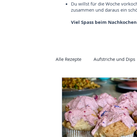
Du willst für die Woche vorkoc
zusammen und daraus ein schön
Viel Spass beim Nachkochen
Alle Rezepte
Aufstriche und Dips
Vorspeisen
Mezze
Cur
Sauerteig
Gewürzbrot
Spargel
Süsses
Ayurve