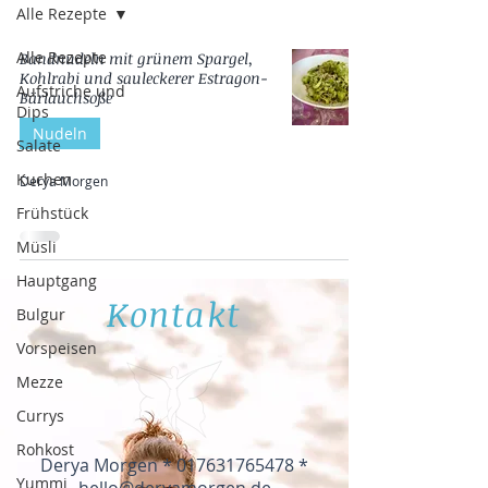
Alle Rezepte
Alle Rezepte
Bandnudeln mit grünem Spargel,
Kohlrabi und sauleckerer Estragon-
Aufstriche und
Bärlauchsoße
Dips
Nudeln
Salate
Kuchen
Derya Morgen
Frühstück
Müsli
Hauptgang
Kontakt
Bulgur
Vorspeisen
Mezze
Currys
Rohkost
Derya Morgen *
017631765478
*
Yummi