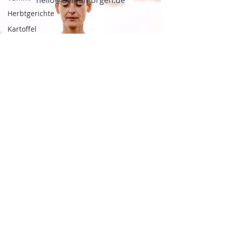
hello@deryamorgen.de
Herbtgerichte
Kartoffel
Indisch
Brot
Sauerteig
Gewürzbrot
Vegan
Frühling
Suppen
Absenden
Dal
Linsen
Nudeln
Impressum
Datenschutz
AGB
Bärlauch
© 2023 Derya Morgen
Spargel
Erstellt mit
Wix.com