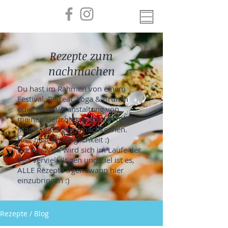
Rezepte zum
nachmachen
Du hast im Rahmen von einem
Festival, Retreat, Yoga & Brunch
oder einer Veranstaltung von
meinen Gerichten gegessen und
magst diese gerne nachkochen.
Hier hast du Möglichkeit :)
Die Auswahl wird sich im Laufe der
Zeit vervielfältigen und Ziel ist es,
ALLE Rezepte irgendwann hier
einzubringen :)
Rezepte / Blog