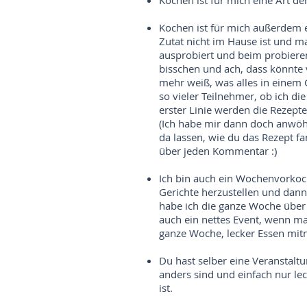
Kochen ist für mich eine Art de
Kochen ist für mich außerdem e
Zutat nicht im Hause ist und 
ausprobiert und beim probieren 
bisschen und ach, dass könnte vi
mehr weiß, was alles in einem 
so vieler Teilnehmer, ob ich d
erster Linie werden die Rezepte
(Ich habe mir dann doch anwöh
da lassen, wie du das Rezept fa
über jeden Kommentar :)
Ich bin auch ein Wochenvorkoch
Gerichte herzustellen und dan
habe ich die ganze Woche über 
auch ein nettes Event, wenn ma
ganze Woche, lecker Essen mi
Du hast selber eine Veranstaltu
anders sind und einfach nur le
ist.