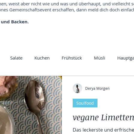
hen, weist aber nicht wie und was und überhaupt, und vielleicht 
es Gemeinschaftsevent erschaffen, dann meld dich doch einfach
 und Backen.
Salate
Kuchen
Frühstück
Müsli
Hauptg
rys
Rohkost
Yummi
Herbtgerichte
Kartoffel
Derya Morgen
Soulfood
Vegan
Frühling
Suppen
Dal
Linsen
Nud
vegane Limette
disch
Gewürzmischung
Risotto
Das leckerste und erfrisc