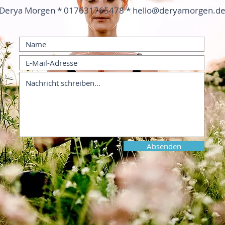
Derya Morgen * 017631765478 *
hello@deryamorgen.d
Absenden