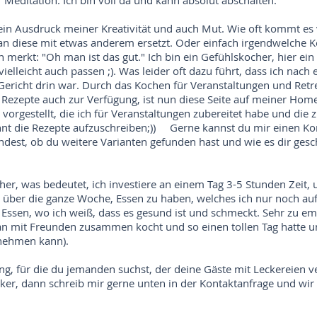
r Meditation. Ich bin voll da und kann absolut abschalten.
in Ausdruck meiner Kreativität und auch Mut. Wie oft kommt es 
man diese mit etwas anderem ersetzt. Oder einfach irgendwelche
merkt: "Oh man ist das gut." Ich bin ein Gefühlskocher, hier ein 
elleicht auch passen ;). Was leider oft dazu führt, dass ich nach 
Gericht drin war. Durch das Kochen für Veranstaltungen und Retr
ie Rezepte auch zur Verfügung, ist nun diese Seite auf meiner Ho
 vorgestellt, die ich für Veranstaltungen zubereitet habe und die
nt die Rezepte aufzuschreiben;)) Gerne kannst du mir einen K
ndest, ob du weitere Varianten gefunden hast und wie es dir gesc
er, was bedeutet, ich investiere an einem Tag 3-5 Stunden Zeit,
n über die ganze Woche, Essen zu haben, welches ich nur noch a
Essen, wo ich weiß, dass es gesund ist und schmeckt. Sehr zu empf
n mit Freunden zusammen kocht und so einen tollen Tag hatte un
tnehmen kann).
ng, für die du jemanden suchst, der deine Gäste mit Leckereien ve
cker, dann schreib mir gerne unten in der Kontaktanfrage und wi