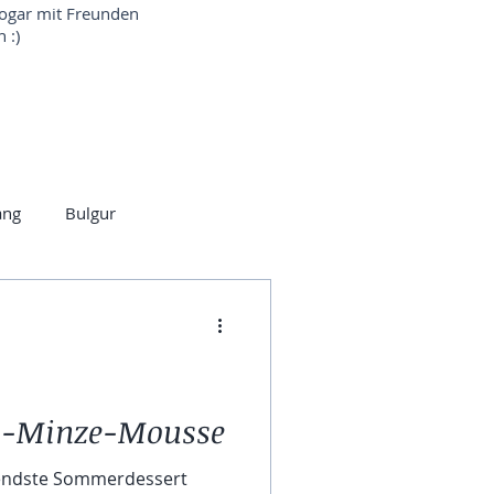
sogar mit Freunden
 :)
ang
Bulgur
Indisch
Brot
eln
Bärlauch
n-Minze-Mousse
hendste Sommerdessert