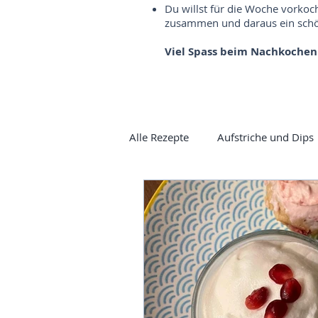
Du willst für die Woche vorkoc
zusammen und daraus ein schön
Viel Spass beim Nachkochen
Alle Rezepte
Aufstriche und Dips
Vorspeisen
Mezze
Cur
Sauerteig
Gewürzbrot
Spargel
Süsses
Ayurve