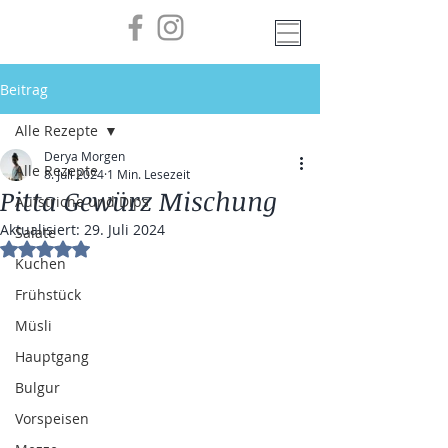
Beitrag
Alle Rezepte
Derya Morgen
Alle Rezepte
8. Juli 2024
1 Min. Lesezeit
Pitta Gewürz Mischung
Aufstriche und Dips
Aktualisiert:
29. Juli 2024
Salate
Mit NaN von 5 Sternen bewertet.
Kuchen
Frühstück
Müsli
Hauptgang
Bulgur
Vorspeisen