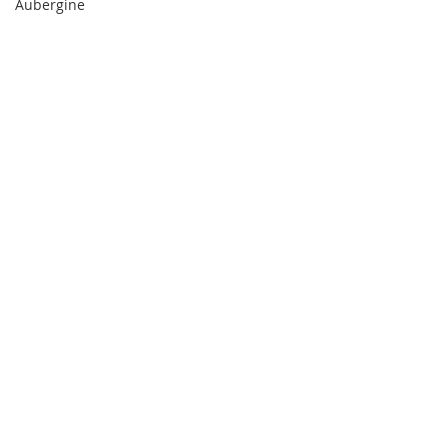
Aubergine
Sommergemüse
italienische Küche
Kommentare
0.0 / 5 (0)
Kommentieren und bewerten...