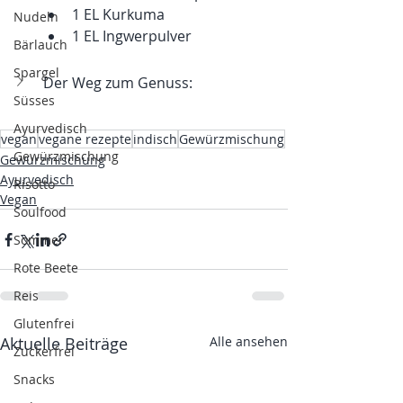
1 EL Kurkuma
Nudeln
1 EL Ingwerpulver
Bärlauch
Spargel
Der Weg zum Genuss: 
Süsses
Ayurvedisch
vegan
vegane rezepte
indisch
Gewürzmischung
Gewürzmischung
Gewürzmischung
Ayurvedisch
Risotto
Vegan
Soulfood
Sommer
Rote Beete
Reis
Glutenfrei
Aktuelle Beiträge
Alle ansehen
Zuckerfrei
Snacks