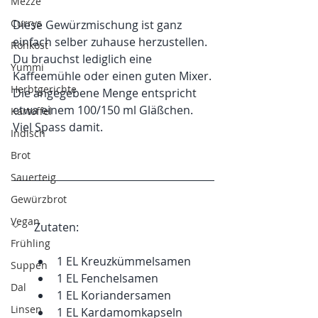
Mezze
Currys
Diese Gewürzmischung ist ganz 
einfach selber zuhause herzustellen. 
Rohkost
Du brauchst lediglich eine 
Yummi
Kaffeemühle oder einen guten Mixer. 
Herbtgerichte
Die angegebene Menge entspricht 
etwa einem 100/150 ml Gläßchen. 
Kartoffel
Viel Spass damit. 
Indisch
Brot
Sauerteig
Gewürzbrot
Vegan
Zutaten: 
Frühling
1 EL Kreuzkümmelsamen
Suppen
1 EL Fenchelsamen
Dal
1 EL Koriandersamen
Linsen
1 EL Kardamomkapseln