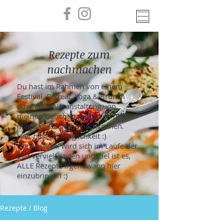
Rezepte zum
nachmachen
Du hast im Rahmen von einem
Festival, Retreat, Yoga & Brunch
oder einer Veranstaltung von
meinen Gerichten gegessen und
magst diese gerne nachkochen.
Hier hast du Möglichkeit :)
Die Auswahl wird sich im Laufe der
Zeit vervielfältigen und Ziel ist es,
ALLE Rezepte irgendwann hier
einzubringen :)
Rezepte / Blog