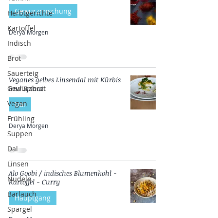
Gewürzmischung
Herbtgerichte
Kartoffel
Derya Morgen
Indisch
Brot
Sauerteig
Veganes gelbes Linsendal mit Kürbis
Gewürzbrot
und Spinat
Vegan
Dal
Frühling
Derya Morgen
Suppen
Dal
Linsen
Alo Goobi / indisches Blumenkohl -
Nudeln
Kartoffel - Curry
Bärlauch
Hauptgang
Spargel