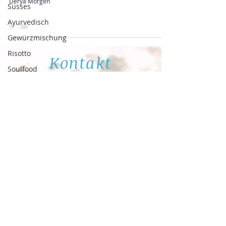
Derya Morgen
Süsses
Ayurvedisch
Gewürzmischung
Risotto
Kontakt
Soulfood
Sommer
Rote Beete
Reis
Glutenfrei
Derya Morgen *
017631765478
*
hello@deryamorgen.de
Zuckerfrei
Snacks
Aubergine
Sommergemüse
italienische
Küche