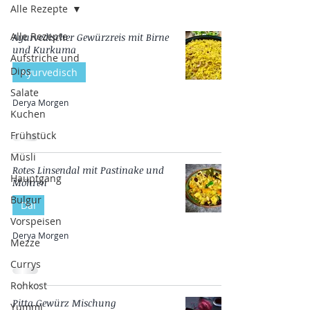
Alle Rezepte
Alle Rezepte
Ayurvedischer Gewürzreis mit Birne
und Kurkuma
Aufstriche und
Dips
Ayurvedisch
Salate
Derya Morgen
Kuchen
Frühstück
Müsli
Rotes Linsendal mit Pastinake und
Hauptgang
Möhren
Bulgur
Dal
Vorspeisen
Derya Morgen
Mezze
Currys
Rohkost
Pitta Gewürz Mischung
Yummi